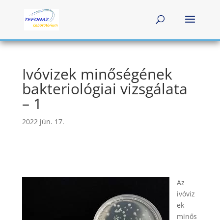
Ivóvizek minőségének
bakteriológiai vizsgálata
– 1
2022 jún. 17.
Az
ivóviz
ek
minős