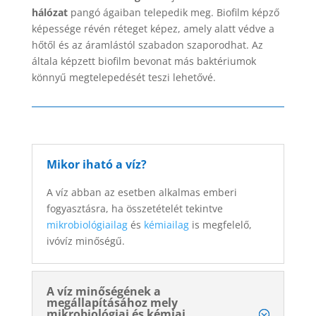
hálózat
pangó ágaiban telepedik meg. Biofilm képző
képessége révén réteget képez, amely alatt védve a
hőtől és az áramlástól szabadon szaporodhat. Az
általa képzett biofilm bevonat más baktériumok
könnyű megtelepedését teszi lehetővé.
Mikor iható a víz?
A víz abban az esetben alkalmas emberi
fogyasztásra, ha összetételét tekintve
mikrobiológiailag
és
kémiailag
is megfelelő,
ivóvíz minőségű.
A víz minőségének a
megállapításához mely
mikrobiológiai és kémiai