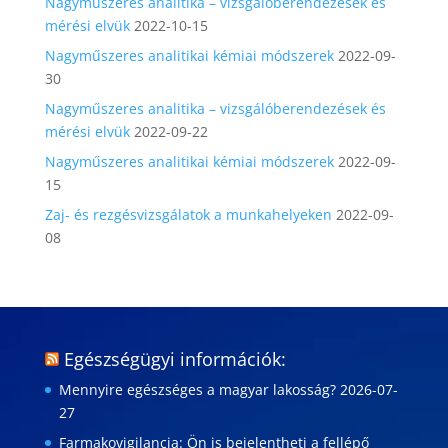
Nagyműszeres analitika – vizsgálóberendezések és
mérési elvük
2022-10-15
Nagyműszeres analitikai kémiai módszerek
2022-09-
30
Nagyműszeres analitika – vizsgálóberendezések és
mérési elvük
2022-09-22
Nagyműszeres analitikai kémiai módszerek
2022-09-
15
Zaj- és rezgésvizsgálatok a munkahelyeken
2022-09-
08
Egészségügyi információk:
Mennyire egészséges a magyar lakosság?
2026-07-
27
Farmakovigilancia: Ön is bejelentheti a fellépő