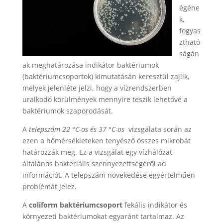
égéne
k,
fogyas
ztható
ságán
ak meghatározása indikátor baktériumok
(baktériumcsoportok) kimutatásán keresztül zajlik,
melyek jelenléte jelzi, hogy a vízrendszerben
uralkodó körülmények mennyire teszik lehetővé a
baktériumok szaporodását.
A
telepszám 22 °C-os és 37 °C-os
vizsgálata során az
ezen a hőmérsékleteken tenyésző összes mikrobát
határozzák meg. Ez a vizsgálat egy vízhálózat
általános bakteriális szennyezettségéről ad
információt. A telepszám növekedése egyértelműen
problémát jelez.
A
coliform baktériumcsoport
fekális indikátor és
környezeti baktériumokat egyaránt tartalmaz. Az