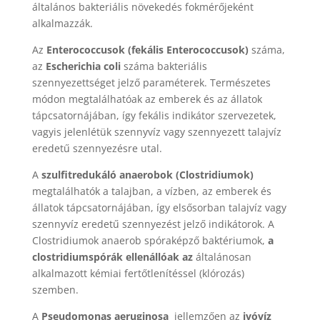
általános bakteriális növekedés fokmérőjeként
alkalmazzák.
Az
Enterococcusok (fekális Enterococcusok)
száma,
az
Escherichia
coli
száma bakteriális
szennyezettséget jelző paraméterek. Természetes
módon megtalálhatóak az emberek és az állatok
tápcsatornájában, így fekális indikátor szervezetek,
vagyis jelenlétük szennyvíz vagy szennyezett talajvíz
eredetű szennyezésre utal.
A
szulfitredukáló anaerobok (Clostridiumok)
megtalálhatók a talajban, a vízben, az emberek és
állatok tápcsatornájában, így elsősorban talajvíz vagy
szennyvíz eredetű szennyezést jelző indikátorok. A
Clostridiumok anaerob spóraképző baktériumok,
a
clostridiumspórák ellenállóak az
általánosan
alkalmazott kémiai fertőtlenítéssel (klórozás)
szemben.
A
Pseudomonas aeruginosa
jellemzően az
ivóvíz