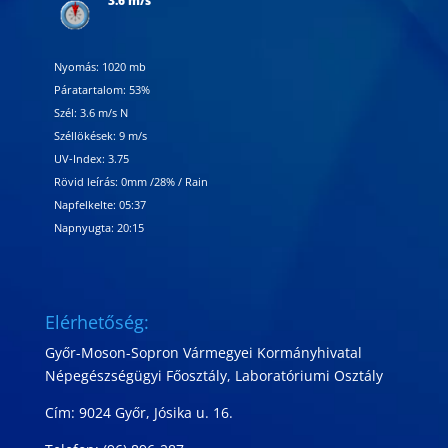
3.6 m/s
Nyomás: 1020 mb
Páratartalom: 53%
Szél: 3.6 m/s N
Széllökések: 9 m/s
UV-Index: 3.75
Rövid leírás:
0mm
/
28%
/
Rain
Napfelkelte: 05:37
Napnyugta: 20:15
Elérhetőség:
Győr-Moson-Sopron Vármegyei Kormányhivatal
Népegészségügyi Főosztály, Laboratóriumi Osztály
Cím: 9024 Győr, Jósika u. 16.