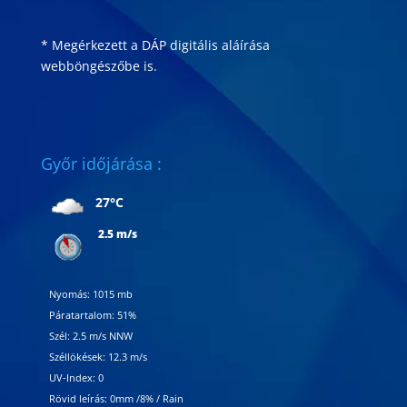
* Megérkezett a DÁP digitális aláírása
webböngészőbe is
.
Győr időjárása :
27°C
2.5 m/s
Nyomás: 1015 mb
Páratartalom: 51%
Szél: 2.5 m/s NNW
Széllökések: 12.3 m/s
UV-Index: 0
Rövid leírás:
0mm
/
8%
/
Rain