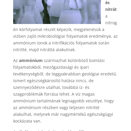
és
nitrát
a
nitrog
én körfolyamat részét képezik, megjelenésük a
vízben zajló mikrobiológiai folyamatok eredménye, az
ammónium ionok a nitrifikációs folyamatok során
nitritté, majd nitráttá alakulnak.
Az
ammónium
származhat különböző bomlási
folyamatokból, mezőgazdasági és ipari
tevékenységből, de leggyakrabban geológiai eredetű.
Ismert egészségkárosító hatása nincs, de
szennyeződésre utalhat, továbbá íz- és
szagproblémák forrása lehet. A víz magas
ammónium tartalmának legnagyobb veszélye, hogy
az ammónium részben vagy teljesen nitritté
alakulhat, melynek már nagymértékű egészségügyi
kockázata van.