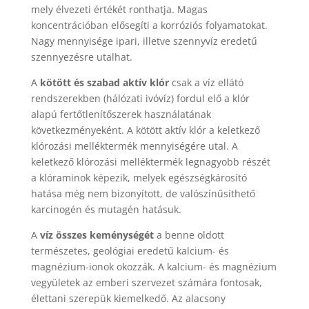
mely élvezeti értékét ronthatja. Magas
koncentrációban elősegíti a korróziós folyamatokat.
Nagy mennyisége ipari, illetve szennyvíz eredetű
szennyezésre utalhat.
A
kötött és szabad aktív klór
csak a víz ellátó
rendszerekben (hálózati ivóvíz) fordul elő a klór
alapú fertőtlenítőszerek használatának
következményeként. A kötött aktív klór a keletkező
klórozási melléktermék mennyiségére utal. A
keletkező klórozási melléktermék legnagyobb részét
a klóraminok képezik, melyek egészségkárosító
hatása még nem bizonyított, de valószínűsíthető
karcinogén és mutagén hatásuk.
A
víz összes keménységét
a benne oldott
természetes, geológiai eredetű kalcium- és
magnézium-ionok okozzák. A kalcium- és magnézium
vegyületek az emberi szervezet számára fontosak,
élettani szerepük kiemelkedő. Az alacsony