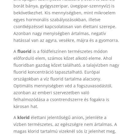
borát bánya, gyógyszeripar, üvegipar-szennyvíz) is
bekövetkezhet. Kis mennyiségben, mint mikroelem
egyes hormonális szabályozásokban, illetve
csontképzéssel kapcsolatosan van élettani szerepe.
Azonban nagy menyiségben ártalmas, negatív
hatással van az agyra, vesékre, májra és a gyomorra.
A
fluorid
is a földfelszínen természetes módon
előforduló elem, számos kőzet alkotó eleme. Ahol
fluoridban gazdag kőzet található, a talajvízben nagy
fluorid koncentráció tapasztalható. Európai
országokban a víz fluorid tartalma alacsony.
Optimális mennyiségben véd a fogszuvasodástól,
azonban az emberi szervezetben való
felhalmozódása a csontrendszerre és fogakra is
károsan hat.
A
klorid
élettani jelentőségű anion
,
jelenléte a
vízben természetes, az egészségre nem ártalmas. A
magas klorid tartalmú vizeknél sós íz jelenhet meg,