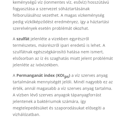
keménységű víz (ionmentes víz, esővíz) hosszútávú
fogyasztása a szervezet sóháztartásának
felborulásához vezethet. A magas vízkeménység
pedig vízkőképződést eredményez, így a háztartási
szerelvények esetén problémát okozhat.
A
szulfát
jelenléte a vizekben egyrészről
természetes, másrészről ipari eredetű is lehet. A
szulfátnak egészségkárosító hatása nem ismert,
elsősorban az íz és szaghatás miatt jelent problémát
jelenléte az ivóvizekben.
A
Permanganát index (KOI
)
a víz szerves anyag
ps
tartalmának mennyiségét jelöli. Minél nagyobb ez az
érték, annál magasabb a víz szerves anyag tartalma.
A vízben lévő szerves anyagok tápanyagforrást
jelentenek a baktériumok számára, így
megtelepedésüket és szaporodásukat elősegíti a
vízhálózatban.