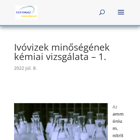
Ivóvizek minőségének
kémiai vizsgálata – 1.
2022 júl. 8.
Az
amm
óniu
m,
nitrit