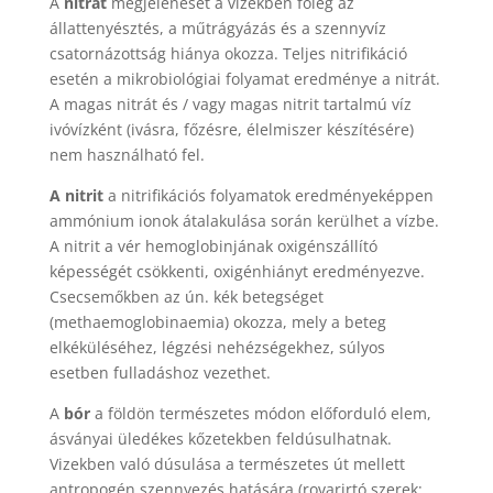
A
nitrát
megjelenését a vizekben főleg az
állattenyésztés, a műtrágyázás és a szennyvíz
csatornázottság hiánya okozza. Teljes nitrifikáció
esetén a mikrobiológiai folyamat eredménye a nitrát.
A magas nitrát és / vagy magas nitrit tartalmú víz
ivóvízként (ivásra, főzésre, élelmiszer készítésére)
nem használható fel.
A nitrit
a nitrifikációs folyamatok eredményeképpen
ammónium ionok átalakulása során kerülhet a vízbe.
A nitrit a vér hemoglobinjának oxigénszállító
képességét csökkenti, oxigénhiányt eredményezve.
Csecsemőkben az ún. kék betegséget
(methaemoglobinaemia) okozza, mely a beteg
elkéküléséhez, légzési nehézségekhez, súlyos
esetben fulladáshoz vezethet.
A
bór
a földön természetes módon előforduló elem,
ásványai üledékes kőzetekben feldúsulhatnak.
Vizekben való dúsulása a természetes út mellett
antropogén szennyezés hatására (rovarirtó szerek;