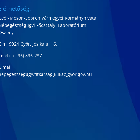
Elérhetőség:
Győr-Moson-Sopron Vármegyei Kormányhivatal
Népegészségügyi Főosztály, Laboratóriumi
Osztály
Cím: 9024 Győr, Jósika u. 16.
Telefon: (96) 896-287
E-mail:
nepegeszsegugy.titkarsag[kukac]gyor.gov.hu