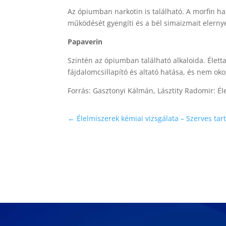
Az ópiumban narkotin is található. A morfin ha
működését gyengíti és a bél simaizmait elernye
Papaverin
Szintén az ópiumban található alkaloida. Élett
fájdalomcsillapító és altató hatása, és nem ok
Forrás: Gasztonyi Kálmán, Lásztity Radomir: Él
←
Élelmiszerek kémiai vizsgálata – Szerves tar