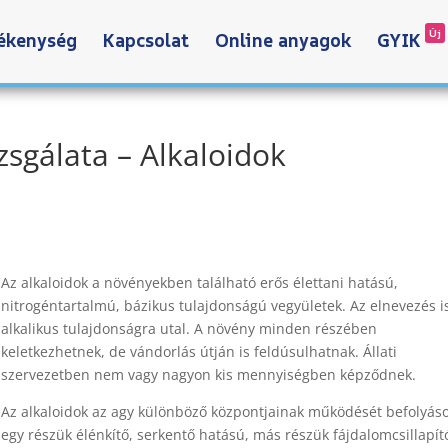
Új
ékenység
Kapcsolat
Online anyagok
GYIK
zsgálata – Alkaloidok
Az alkaloidok a növényekben található erős élettani hatású,
nitrogéntartalmú, bázikus tulajdonságú vegyületek. Az elnevezés i
alkalikus tulajdonságra utal. A növény minden részében
keletkezhetnek, de vándorlás útján is feldúsulhatnak. Állati
szervezetben nem vagy nagyon kis mennyiségben képződnek.
Az alkaloidok az agy különböző központjainak működését befolyáso
egy részük élénkítő, serkentő hatású, más részük fájdalomcsillapít