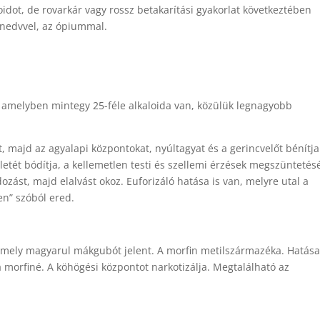
idot, de rovarkár vagy rossz betakarítási gyakorlat következtében
nedvvel, az ópiummal.
amelyben mintegy 25-féle alkaloida van, közülük legnagyobb
t, majd az agyalapi központokat, nyúltagyat és a gerincvelőt bénítja
tét bódítja, a kellemetlen testi és szellemi érzések megszüntetés
zást, majd elalvást okoz. Euforizáló hatása is van, melyre utal a
en” szóból ered.
amely magyarul mákgubót jelent. A morfin metilszármazéka. Hatása
 morfiné. A köhögési központot narkotizálja. Megtalálható az