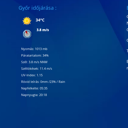
Győr időjárása :
34°C
3.8 m/s
Nyomás: 1013 mb
Páratartalom: 34%
Szél: 3.8 m/s NNW
Széllökések: 11.4 m/s
UV-Index: 1.15
Rövid leírás:
0mm
/
23%
/
Rain
Napfelkelte: 05:35
Napnyugta: 20:18