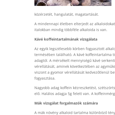
közérzetét, hangulatát, magatartását.
A mindennapi életben elterjedt az alkaloidokat
italokban mindig többféle alkaloida is van.
Kávé koffeintartalmának vizsgálata
Az egyik legszélesebb körben fogyasztott alkal
termésében található. A kávé koffeintartalma tö
adagtól. A mérsékelt mennyiségű kávé serkenti 
vérellátását, aminek következtében az agyműköd
viszont a gyomor vérellátását kedvezőtlenül be
fogyasztása.
Nagyobb adag koffein kézreszketést, szétszórts
elő. Halálos adagja 5g felett van. A koffeinmérg
Mák vizsgálat forgalmazók számára
A mák növény alkaloid tartalma különböző tényez