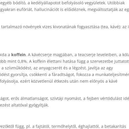
egyéb bódító, a kedélyállapotot befolyásoló vegyületek. Utóbbiak
gyakran eufóriát, hallucinációt is előidéznek, megváltoztatják az e
 tartalmazó növények vizes kivonatának fogyasztása (tea, kávé): az 
oida a
koffein
. A kávécserje magjában, a teacserje leveleiben, a kól
bb mint 0,8%. A koffein élettani hatása függ a szervezetbe juttatot
a szívműködést, az anyagcserét és a légzést. Javítja az agy
ést gyorsítja, csökkenti a fáradtságot, fokozza a munkateljesítmé
folyásolja, ezért közvetlenül étkezés után nem előnyös a kávé
ágot, erős álmatlanságot, szívtáji nyomást, a fejben vértódulást id
ezést altatóval gyógyítják.
őktől függ, pl. a fajtától, termőhelytől, éghajlattól, a betakarítás