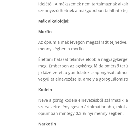
idejétől. A mákszemek nem tartalmaznak alkalo
szennyeződhetnek a mákgubóban található tej
Mák alkaloidjai:
Morfin
Az ópium a mák levegőn megszáradt tejnedve, 
mennyiségben a morfin.
Élettani hatását tekintve előbb a nagyagykérge
meg. Emberben az agykéreg fájdalomérző terüle
jó közérzetet, a gondolatok csapongását, álmodo
vegyület elnevezése is, amely a görög „álomist
Kodein
Neve a görög kodeia elnevezésből származik, 
szervezetre lényegesen ártalmatlanabb, mint a
ópiumban mintegy 0,3 %-nyi mennyiségben.
Narkotin