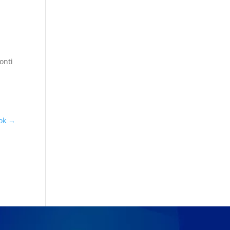
onti
ok
→