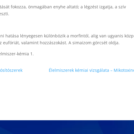
tását fokozza, önmagában enyhe altató; a légzést izgatja, a szív
szti.
ani hatása lényegesen különbözik a morfintól, alig van ugyanis közp
oz eufóriát, valamint hozzászokást. A simaizom görcsét oldja.
elmiszer-kémia 1.
tósítószerek
Élelmiszerek kémiai vizsgálata – Mikotoxin