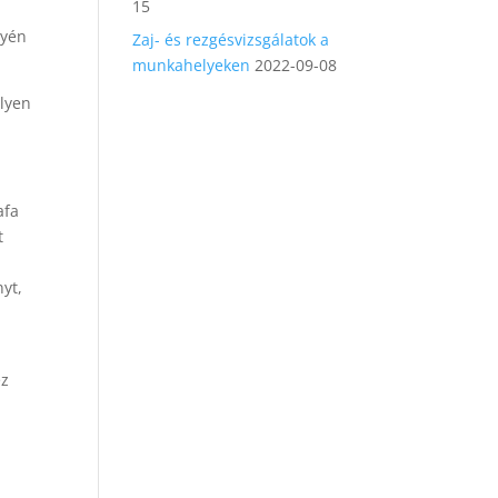
15
gyén
Zaj- és rezgésvizsgálatok a
munkahelyeken
2022-09-08
ilyen
afa
t
nyt,
éz