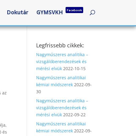
Facebook
Dokutár
GYMSVKH
Legfrissebb cikkek:
Nagyműszeres analitika –
vizsgálóberendezések és
mérési elvük
2022-10-15
Nagyműszeres analitikai
kémiai módszerek
2022-09-
30
s az
Nagyműszeres analitika –
vizsgálóberendezések és
mérési elvük
2022-09-22
Nagyműszeres analitikai
lja,
kémiai módszerek
2022-09-
ó és