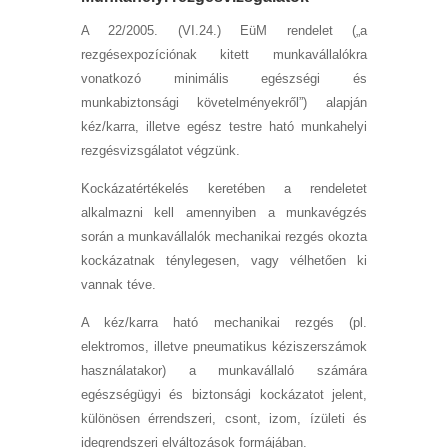
A 22/2005. (VI.24.) EüM rendelet („a
rezgésexpozíciónak kitett munkavállalókra
vonatkozó minimális egészségi és
munkabiztonsági követelményekről”) alapján
kéz/karra, illetve egész testre ható munkahelyi
rezgésvizsgálatot végzünk.
Kockázatértékelés keretében a rendeletet
alkalmazni kell amennyiben a munkavégzés
során a munkavállalók mechanikai rezgés okozta
kockázatnak ténylegesen, vagy vélhetően ki
vannak téve.
A kéz/karra ható mechanikai rezgés (pl.
elektromos, illetve pneumatikus kéziszerszámok
használatakor) a munkavállaló számára
egészségügyi és biztonsági kockázatot jelent,
különösen érrendszeri, csont, izom, ízületi és
idegrendszeri elváltozások formájában.