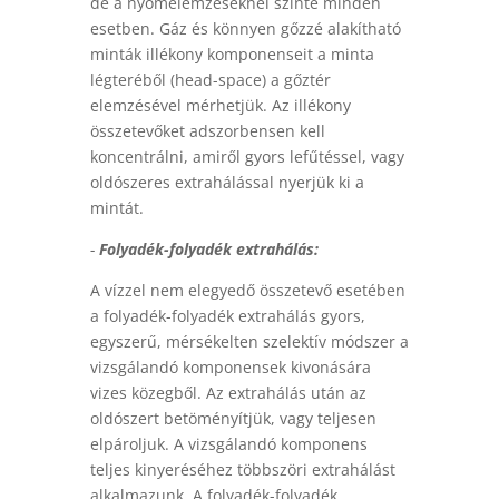
de a nyomelemzéseknél szinte minden
esetben. Gáz és könnyen gőzzé alakítható
minták illékony komponenseit a minta
légteréből (head-space) a gőztér
elemzésével mérhetjük. Az illékony
összetevőket adszorbensen kell
koncentrálni, amiről gyors lefűtéssel, vagy
oldószeres extrahálással nyerjük ki a
mintát.
-
Folyadék-folyadék extrahálás:
A vízzel nem elegyedő összetevő esetében
a folyadék-folyadék extrahálás gyors,
egyszerű, mérsékelten szelektív módszer a
vizsgálandó komponensek kivonására
vizes közegből. Az extrahálás után az
oldószert betöményítjük, vagy teljesen
elpároljuk. A vizsgálandó komponens
teljes kinyeréséhez többszöri extrahálást
alkalmazunk. A folyadék-folyadék