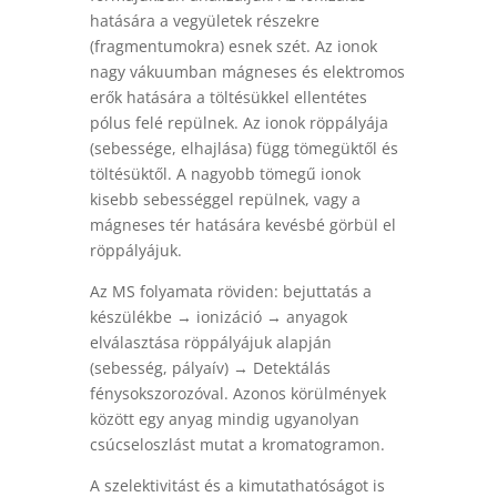
hatására a vegyületek részekre
(fragmentumokra) esnek szét. Az ionok
nagy vákuumban mágneses és elektromos
erők hatására a töltésükkel ellentétes
pólus felé repülnek. Az ionok röppályája
(sebessége, elhajlása) függ tömegüktől és
töltésüktől. A nagyobb tömegű ionok
kisebb sebességgel repülnek, vagy a
mágneses tér hatására kevésbé görbül el
röppályájuk.
Az MS folyamata röviden: bejuttatás a
készülékbe → ionizáció → anyagok
elválasztása röppályájuk alapján
(sebesség, pályaív) → Detektálás
fénysokszorozóval. Azonos körülmények
között egy anyag mindig ugyanolyan
csúcseloszlást mutat a kromatogramon.
A szelektivitást és a kimutathatóságot is