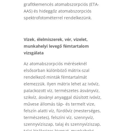
grafitkemencés atomabszorpciós (ETA-
AAS) és hideggőz atomabszorpciós
spektrofotométerrel rendelkezünk.
Vizek, élelmiszerek, vér, vizelet,
munkahelyi levegő fémtartalom
vizsgálata
Az atomabszorpciós méréseknél
elsősorban különböző mátrix-szal
rendelkező minták fémtartalmát
elemezzük. Ilyen mátrix lehet az ivóvíz,
palackozott víz, természetes ásványvíz,
szikvíz, ásványi anyaggal dúsított ivóvíz,
művese állomás táp- és termelt vize,
felszín alatti víz, fürdővíz (mesterséges,
természetes), felszíni víz, szennyvíz,
szennyvíziszap, talaj és szennyvíziszap,
talaj királyvizes kivonat, munkahelyi