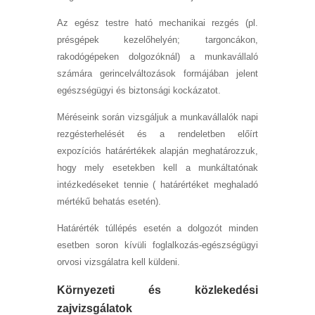
Az egész testre ható mechanikai rezgés (pl.
présgépek kezelőhelyén; targoncákon,
rakodógépeken dolgozóknál) a munkavállaló
számára gerincelváltozások formájában jelent
egészségügyi és biztonsági kockázatot.
Méréseink során vizsgáljuk a munkavállalók napi
rezgésterhelését és a rendeletben előírt
expozíciós határértékek alapján meghatározzuk,
hogy mely esetekben kell a munkáltatónak
intézkedéseket tennie ( határértéket meghaladó
mértékű behatás esetén).
Határérték túllépés esetén a dolgozót minden
esetben soron kívüli foglalkozás-egészségügyi
orvosi vizsgálatra kell küldeni.
Környezeti és közlekedési
zajvizsgálatok