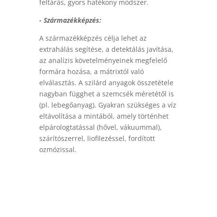
feltárás, gyors hatékony módszer.
- Származékképzés:
A származékképzés célja lehet az
extrahálás segítése, a detektálás javítása,
az analízis követelményeinek megfelelő
formára hozása, a mátrixtól való
elválasztás. A szilárd anyagok összetétele
nagyban függhet a szemcsék méretétől is
(pl. lebegőanyag). Gyakran szükséges a víz
eltávolítása a mintából, amely történhet
elpárologtatással (hővel, vákuummal),
szárítószerrel, liofilezéssel, fordított
ozmózissal.