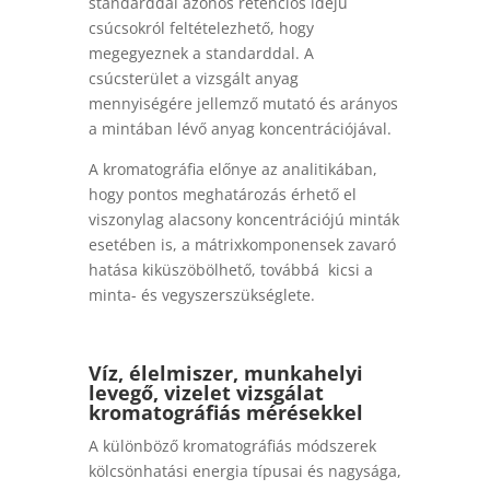
standarddal azonos retenciós idejű
csúcsokról feltételezhető, hogy
megegyeznek a standarddal. A
csúcsterület a vizsgált anyag
mennyiségére jellemző mutató és arányos
a mintában lévő anyag koncentrációjával.
A kromatográfia előnye az analitikában,
hogy pontos meghatározás érhető el
viszonylag alacsony koncentrációjú minták
esetében is, a mátrixkomponensek zavaró
hatása kiküszöbölhető, továbbá kicsi a
minta- és vegyszerszükséglete.
Víz, élelmiszer, munkahelyi
levegő, vizelet vizsgálat
kromatográfiás mérésekkel
A különböző kromatográfiás módszerek
kölcsönhatási energia típusai és nagysága,