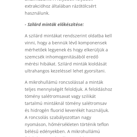
extrakcióhoz általában rázótölcsért
használunk.
- Szilárd minták előkészítése:
A szilárd mintákat rendszerint oldatba kell
vinni, hogy a bennük lévő komponensek
mérhetőek legyenek és hogy elkerüljük a
szemcsék inhomogenitásából eredő
mérési hibákat. Szilárd minták kioldását
ultrahangos kezeléssel lehet gyorsítani.
A mikrohullámú roncsolással a minták
teljes mennyiségét feloldjuk. A feloldáshoz
tömény salétromsavat vagy szilikát
tartalmú mintáknál tömény salétromsav
és hidrogén fluorid keverékét használjuk.
A roncsolás szabályozottan nagy
nyomáson, hőmérsékleten történik teflon
bélésű edényekben. A mikrohullámú