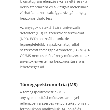
kromatogram elemzésekor az eltérések a
belső standardra és a vizsgált molekulára
várhatóan azonosak, így a vizsgált anyag
beazonosítható lesz.
Az anyagok detektálására univerzális
detektort (FID) és szelektív detektorokat
(NPD, ECD) használhatunk, de
legmegfelelőbb a gázkromatográffal
összekötött tömegspektrométer (GC/MS). A
GC/MS nem csak érzékeny módszer, de az
anyagok egyértelmű beazonosítására is
lehetőséget ad.
Tömegspektrometria (MS)
A tömegspektrometria (MS)
anyagazonosítási módszer, amellyel
jellemzően a szerves vegyületeket ionizált
formájukban analizáljuk. Az ionizálás