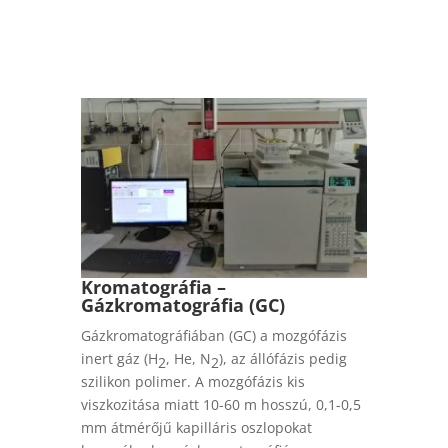
Kromatográfia –
Gázkromatográfia (GC)
Gázkromatográfiában (GC) a mozgófázis
inert gáz (H
, He, N
), az állófázis pedig
2
2
szilikon polimer. A mozgófázis kis
viszkozitása miatt 10-60 m hosszú, 0,1-0,5
mm átmérőjű kapilláris oszlopokat