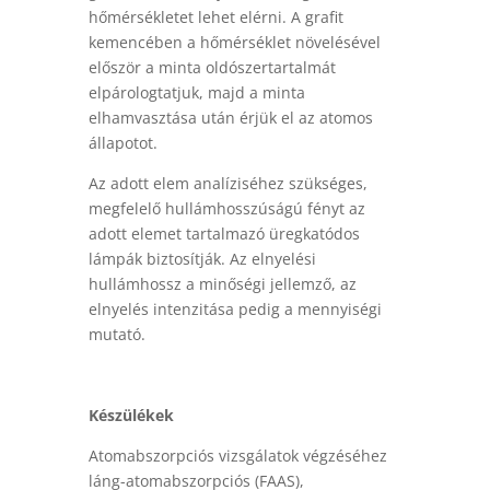
hőmérsékletet lehet elérni. A grafit
kemencében a hőmérséklet növelésével
először a minta oldószertartalmát
elpárologtatjuk, majd a minta
elhamvasztása után érjük el az atomos
állapotot.
Az adott elem analíziséhez szükséges,
megfelelő hullámhosszúságú fényt az
adott elemet tartalmazó üregkatódos
lámpák biztosítják. Az elnyelési
hullámhossz a minőségi jellemző, az
elnyelés intenzitása pedig a mennyiségi
mutató.
Készülékek
Atomabszorpciós vizsgálatok végzéséhez
láng-atomabszorpciós (FAAS),