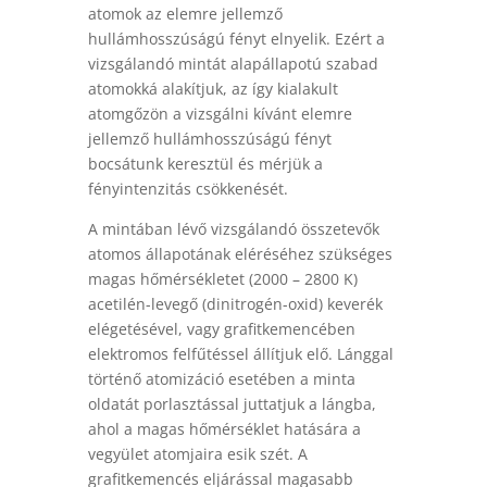
atomok az elemre jellemző
hullámhosszúságú fényt elnyelik. Ezért a
vizsgálandó mintát alapállapotú szabad
atomokká alakítjuk, az így kialakult
atomgőzön a vizsgálni kívánt elemre
jellemző hullámhosszúságú fényt
bocsátunk keresztül és mérjük a
fényintenzitás csökkenését.
A mintában lévő vizsgálandó összetevők
atomos állapotának eléréséhez szükséges
magas hőmérsékletet (2000 – 2800 K)
acetilén-levegő (dinitrogén-oxid) keverék
elégetésével, vagy grafitkemencében
elektromos felfűtéssel állítjuk elő. Lánggal
történő atomizáció esetében a minta
oldatát porlasztással juttatjuk a lángba,
ahol a magas hőmérséklet hatására a
vegyület atomjaira esik szét. A
grafitkemencés eljárással magasabb