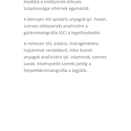
továbbá a módszerek előnyös
tulajdonságai eltérnek egymástól.
A könnyen illó apoláris anyagok (pl. hexán,
szerves oldószerek) analízisére a
gázkromatográfia (GC) a legelőnyösebb.
A nehezen illó, poláris, hidrogénkötési
hajlammal rendelkező, hőre bomló
anyagok analízisére (pl. vitaminok, szerves
savak, növényvédő szerek) pedig a
folyadékkromatográfia a legjobb.