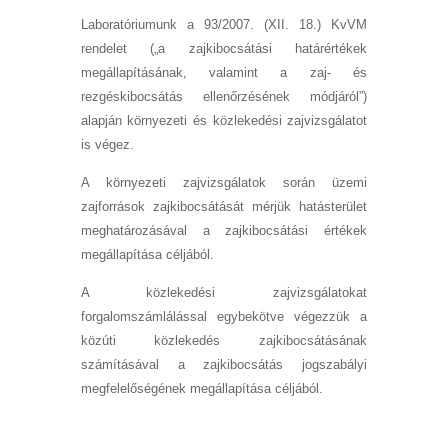
Laboratóriumunk a 93/2007. (XII. 18.) KvVM
rendelet („a zajkibocsátási határértékek
megállapításának, valamint a zaj- és
rezgéskibocsátás ellenőrzésének módjáról”)
alapján
környezeti és közlekedési zajvizsgálatot
is végez.
A környezeti zajvizsgálatok során üzemi
zajforrások zajkibocsátását mérjük hatásterület
meghatározásával a zajkibocsátási értékek
megállapítása céljából.
A közlekedési zajvizsgálatokat
forgalomszámlálással egybekötve végezzük a
közúti közlekedés zajkibocsátásának
számításával a zajkibocsátás jogszabályi
megfelelőségének megállapítása céljából.