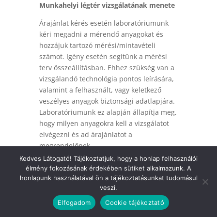
Munkahelyi légtér vizsgálatának menete
Árajánlat kérés esetén laboratóriumunk
kéri megadni a mérendő anyagokat és
hozzájuk tartozó mérési/mintavételi
számot. Igény esetén segítünk a mérési
terv összeállításban. Ehhez szükség van a
vizsgálandó technológia pontos leírására,
valamint a felhasznált, vagy keletkező
veszélyes anyagok biztonsági adatlapjára.
Laboratóriumunk ez alapján állapítja meg,
hogy milyen anyagokra kell a vizsgálatot
elvégezni és ad árajánlatot a
megrendelőnek.
Kedves Látogató! Tájékoztatjuk, hogy a honlap felhasználói
Megrendelést követően a mintavétel a
élmény fokozásának érdekében sütiket alkalmazunk. A
munkavégzés helyszínén valósul meg. A
honlapunk használatával ön a tájékoztatásunkat tudomásul
levegőminta-vétel a dolgozókra felszerelt
veszi.
mintavevő eszközökkel történik. A
Elfogadom
Cookie tájékoztató
mintavételt követően a vett minták