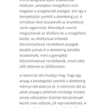
módszer, amelyben mozgófázis viszi
magával a vizsgálandó anyagot, ami így a
beinjektálási ponttól a detektorig jut. A
mintában lévő összetevők az áramlásuk
során egyensúlyi állandójuk szerint
megoszlanak az állófázis és a mozgófázis
között. Az állófázissal erősebb
kölcsönhatással rendelkező anyagok
később jutnak el a detektorig (később
eluálódnak), mint a gyengébb
kölcsönhatással rendelkezők, mivel több
időt töltenek az állófázisban.
A retenciós idő mutatja meg, hogy egy
anyag a beadagolási ponttól a detektorig
mennyi idő alatt jut el. A retenciós idő az
adott anyagra jellemző minőségi mutató,
amely változatlan kísérleti körülmények
között nem változik, jól reprodukálható. A