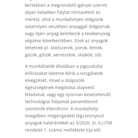
keretében a megrendelő igényei szerint
olyan helyeken folytat mintavételt és
mérést, ahol a munkahelyen dolgozók
valamilyen veszélyes anyaggal dolgoznak,
vagy ilyen anyag keletkezik a tevékenység
végzése következtében. Ezek az anyagok
lehetnek pl. oldószerek, porok, fémek,
gázok, gőzök, aeroszolok, olajköd, stb.
A munkáltatók általában a jogszabályi
előírásokat követve kérik a vizsgálatok
elvégzését, mivel a dolgozóik
egészségének megóvása alapvető
feladatuk, vagy egy újonnan bevezetendő
technológiai folyamat paramétereit
szeretnék ellenőrizni. A munkahelyi
levegőben megengedett légszennyező
anyagok határértékét az 5/2020. (II. 6.) ITM
rendelet 1. számú melléklete írja elő.