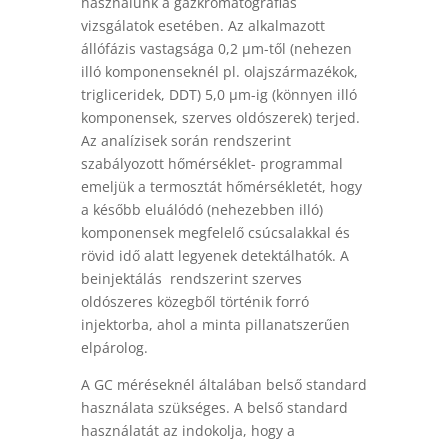
használunk a gázkromatográfiás
vizsgálatok esetében. Az alkalmazott
állófázis vastagsága 0,2 µm-től (nehezen
illó komponenseknél pl. olajszármazékok,
trigliceridek, DDT) 5,0 µm-ig (könnyen illó
komponensek, szerves oldószerek) terjed.
Az analízisek során rendszerint
szabályozott hőmérséklet- programmal
emeljük a termosztát hőmérsékletét, hogy
a később eluálódó (nehezebben illó)
komponensek megfelelő csúcsalakkal és
rövid idő alatt legyenek detektálhatók. A
beinjektálás rendszerint szerves
oldószeres közegből történik forró
injektorba, ahol a minta pillanatszerűen
elpárolog.
A GC méréseknél általában belső standard
használata szükséges. A belső standard
használatát az indokolja, hogy a