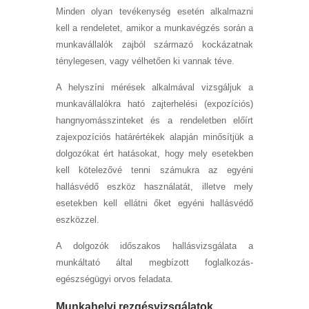
Minden olyan tevékenység esetén alkalmazni
kell a rendeletet, amikor a munkavégzés során a
munkavállalók zajból származó kockázatnak
ténylegesen, vagy vélhetően ki vannak téve.
A helyszíni mérések alkalmával vizsgáljuk a
munkavállalókra ható zajterhelési (expozíciós)
hangnyomásszinteket és a rendeletben előírt
zajexpozíciós határértékek alapján minősítjük a
dolgozókat ért hatásokat, hogy mely esetekben
kell kötelezővé tenni számukra az egyéni
hallásvédő eszköz használatát, illetve mely
esetekben kell ellátni őket egyéni hallásvédő
eszközzel.
A dolgozók időszakos hallásvizsgálata a
munkáltató által megbízott foglalkozás-
egészségügyi orvos feladata.
Munkahelyi rezgésvizsgálatok