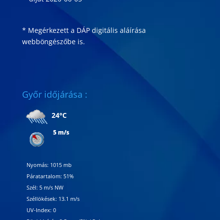
* Megérkezett a DÁP digitális aláírása
webböngészőbe is
.
Győr időjárása :
24°C
5 m/s
Nyomás: 1015 mb
Páratartalom: 51%
Szél: 5 m/s NW
Széllökések: 13.1 m/s
UV-Index: 0