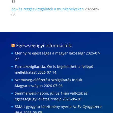
15
Zaj- és rezgésvizsgálatok a munkahelyeken
2022-09-
08
Egészségügyi információk:
Mennyire egészséges a magyar lakosság?
2026-07-
27
Farmakovigilancia: Ön is bejelentheti a fellépő
mellékhatást
2026-07-14
Szemüveg-előfizetési szolgáltatás indult
Magyarországon
2026-07-06
Semmelweis-napon, július 1-jén változik az
egészségügyi ellátás rendje
2026-06-30
SMA-t gyógyító készítmény nyerte Az Év Gyógyszere
díjat
2026-06-05