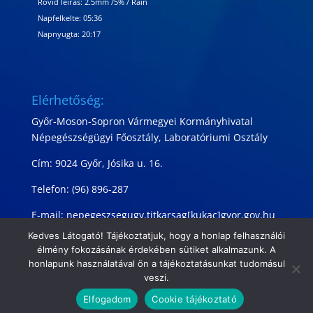
Rövid leírás:
2.5mm
/
5%
/
Rain
Napfelkelte: 05:36
Napnyugta: 20:17
Elérhetőség:
Győr-Moson-Sopron Vármegyei Kormányhivatal
Népegészségügyi Főosztály, Laboratóriumi Osztály
Cím: 9024 Győr, Jósika u. 16.
Telefon: (96) 896-287
E-mail: nepegeszsegugy.titkarsag[kukac]gyor.gov.hu
Kedves Látogató! Tájékoztatjuk, hogy a honlap felhasználói
élmény fokozásának érdekében sütiket alkalmazunk. A
honlapunk használatával ön a tájékoztatásunkat tudomásul
veszi.
Elfogadom
Cookie tájékoztató
GYMSVKH Informatikai Osztály 2022-2026.