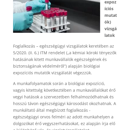
expoz
íciós
mutat
ók)
vizsgá
latok
Foglalkozás – egészségügyi vizsgálatok keretében az
5/2020. (II. 6.) ITM rendelet („a kémiai kóroki tényezők
hatásának kitett munkavállalók egészségének és
biztonságának védelméről”) alapján biológiai
expozíciós mutatók vizsgálatát végezzük.
A munkafolyamatok során a biológiai expozíció,
vagyis kitettség következtében a munkavállalókat érő
vegyi hatások a szervezetben felhalmozódhatnak és
hosszú távon egészségügyi károsodást okozhatnak. A
munkáltató által megbízott foglalkozás -
egészségügyi orvos felméri az adott munkahelyen a
dolgozókat érő vegyszerhatásokat, ez alapján írja elő