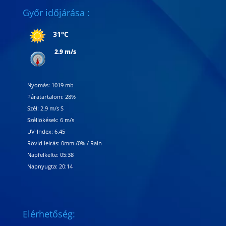
Győr időjárása :
31°C
2.9 m/s
Nyomás: 1019 mb
Páratartalom: 28%
Szél: 2.9 m/s S
Széllökések: 6 m/s
UV-Index: 6.45
Rövid leírás:
0mm
/
0%
/
Rain
Napfelkelte: 05:38
Napnyugta: 20:14
Elérhetőség: