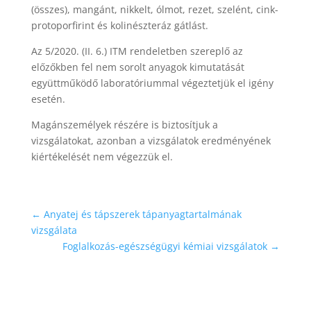
(összes), mangánt, nikkelt, ólmot, rezet, szelént, cink-
protoporfirint és kolinészteráz gátlást.
Az 5/2020. (II. 6.) ITM rendeletben szereplő az
előzőkben fel nem sorolt anyagok kimutatását
együttműködő laboratóriummal végeztetjük el igény
esetén.
Magánszemélyek részére is biztosítjuk a
vizsgálatokat, azonban a vizsgálatok eredményének
kiértékelését nem végezzük el.
←
Anyatej és tápszerek tápanyagtartalmának
vizsgálata
Foglalkozás-egészségügyi kémiai vizsgálatok
→