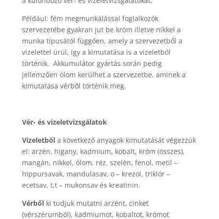
a különböző vér- és vizeletvizsgálatokat.
Például: fém megmunkálással foglalkozók
szervezetébe gyakran jut be króm illetve nikkel a
munka típusától függően, amely a szervezetből a
vizelettel ürül, így a kimutatása is a vizeletből
történik. Akkumulátor gyártás során pedig
jellemzően ólom kerülhet a szervezetbe, aminek a
kimutatása vérből történik meg.
Vér- és vizeletvizsgálatok
Vizeletből
a következő anyagok kimutatását végezzük
el: arzén, higany, kadmium, kobalt, króm (összes),
mangán, nikkel, ólom, réz, szelén, fenol, metil –
hippursavak, mandulasav, o – krezol, triklór –
ecetsav, t,t – mukonsav és kreatinin.
Vérből
ki tudjuk mutatni arzént, cinket
(vérszérumból), kadmiumot, kobaltot, krómot