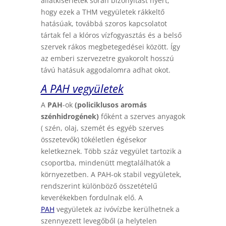
állatkísérletek során bizonyítást nyert,
hogy ezek a THM vegyületek rákkeltő
hatásúak, továbbá szoros kapcsolatot
tártak fel a klóros vízfogyasztás és a belső
szervek rákos megbetegedései között. Így
az emberi szervezetre gyakorolt hosszú
távú hatásuk aggodalomra adhat okot.
A PAH vegyületek
A
PAH
-ok
(policiklusos aromás
szénhidrogének)
főként a szerves anyagok
( szén, olaj, szemét és egyéb szerves
összetevők) tökéletlen égésekor
keletkeznek. Több száz vegyület tartozik a
csoportba, mindenütt megtalálhatók a
környezetben. A PAH-ok stabil vegyületek,
rendszerint különböző összetételű
keverékekben fordulnak elő. A
PAH
vegyületek az ivóvízbe kerülhetnek a
szennyezett levegőből (a helytelen