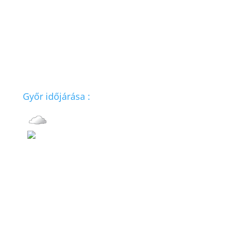
* Megérkezett a DÁP digitális aláírása
webböngészőbe is
.
Győr időjárása :
21°C
2.3 m/s
Nyomás: 1018 mb
Páratartalom: 61%
Szél: 2.3 m/s NNW
Széllökések: 9.1 m/s
UV-Index: 0
Rövid leírás:
0mm
/
28%
/
Rain
Napfelkelte: 05:37