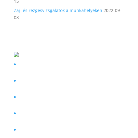
15
Zaj- és rezgésvizsgálatok a munkahelyeken
2022-09-
08
Egészségügyi információk:
Mennyire egészséges a magyar lakosság?
2026-07-
27
Farmakovigilancia: Ön is bejelentheti a fellépő
mellékhatást
2026-07-14
Szemüveg-előfizetési szolgáltatás indult
Magyarországon
2026-07-06
Semmelweis-napon, július 1-jén változik az
egészségügyi ellátás rendje
2026-06-30
SMA-t gyógyító készítmény nyerte Az Év Gyógyszere
díjat
2026-06-05