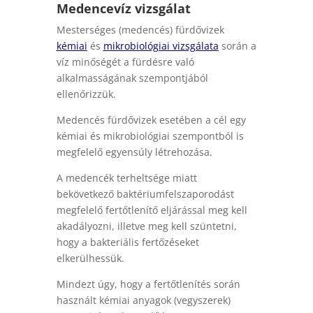
Medencevíz vizsgálat
Mesterséges (medencés) fürdővizek
kémiai
és
mikrobiológiai vizsgálata
során a
víz minőségét a fürdésre való
alkalmasságának szempontjából
ellenőrizzük.
Medencés fürdővizek esetében a cél egy
kémiai és mikrobiológiai szempontból is
megfelelő egyensúly létrehozása.
A medencék terheltsége miatt
bekövetkező baktériumfelszaporodást
megfelelő fertőtlenítő eljárással meg kell
akadályozni, illetve meg kell szüntetni,
hogy a bakteriális fertőzéseket
elkerülhessük.
Mindezt úgy, hogy a fertőtlenítés során
használt kémiai anyagok (vegyszerek)