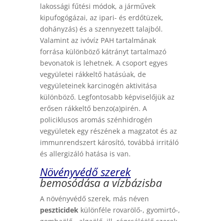
lakossági fűtési módok, a járművek
kipufogógázai, az ipari- és erdőtüzek,
dohányzás) és a szennyezett talajból.
Valamint az ivóvíz PAH tartalmának
forrása különböző kátrányt tartalmazó
bevonatok is lehetnek. A csoport egyes
vegyületei rákkeltő hatásúak, de
vegyületeinek karcinogén aktivitása
különböző. Legfontosabb képviselőjük az
erősen rákkeltő benzo(a)pirén. A
policiklusos aromás szénhidrogén
vegyületek egy részének a magzatot és az
immunrendszert károsító, továbbá irritáló
és allergizáló hatása is van.
Növényvédő szerek
bemosódása a vízbázisba
A növényvédő szerek, más néven
peszticidek
különféle rovarölő-, gyomirtó-,