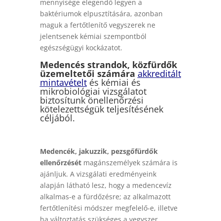
mennyisége elegendő legyen a
baktériumok elpusztítására, azonban
maguk a fertőtlenítő vegyszerek ne
jelentsenek kémiai szempontból
egészségügyi kockázatot.
Medencés strandok, közfürdők
üzemeltetői számára
akkreditált
mintavételt
és kémiai és
mikrobiológiai vizsgálatot
biztosítunk önellenőrzési
kötelezettségük teljesítésének
céljából.
Medencék, jakuzzik, pezsgőfürdők
ellenőrzését
magánszemélyek számára is
ajánljuk. A vizsgálati eredményeink
alapján látható lesz, hogy a medencevíz
alkalmas-e a fürdőzésre; az alkalmazott
fertőtlenítési módszer megfelelő-e, illetve
ha változtatás szükséges a vegyszer