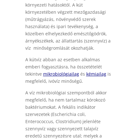
környezeti hatásoktól. A kút
környezetében végzett mezőgazdasági
(műtrágyázás, növényvédő szerek
használata) és ipari tevékenység, a
közelben elhelyezkedő emésztőgödrök,
árnyékszékek, az állattartás (szennyvíz) a
víz minőségromlását okozhatják.
A kútvíz abban az esetben alkalmas
emberi fogyasztásra, ha összetételét
tekintve
mikrobiológiailag
és
kémiailag
is
megfelelő, ivóvíz minőségű.
A víz mikrobiológiai szempontból akkor
megfelelő, ha nem tartalmaz kórokozó
baktériumokat. A fekális indikátor
szervezetek (Escherichia coli,
Enterococcus, Clostridium) jelenléte
szennyvíz vagy szennyezett talajvíz
eredetű szennyezésre utal; melyek a