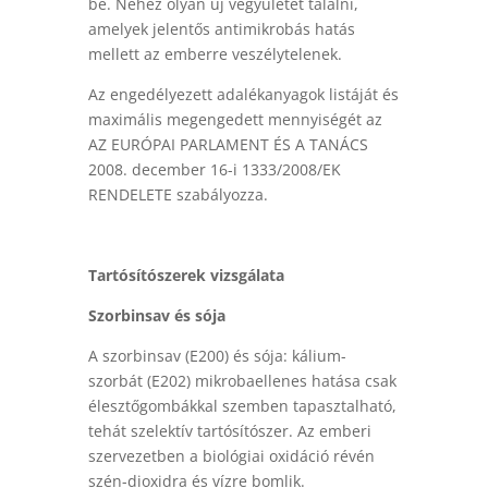
be. Nehéz olyan új vegyületet találni,
amelyek jelentős antimikrobás hatás
mellett az emberre veszélytelenek.
Az engedélyezett adalékanyagok listáját és
maximális megengedett mennyiségét az
AZ EURÓPAI PARLAMENT ÉS A TANÁCS
2008. december 16-i 1333/2008/EK
RENDELETE szabályozza.
Tartósítószerek vizsgálata
Szorbinsav és sója
A szorbinsav (E200) és sója: kálium-
szorbát (E202) mikrobaellenes hatása csak
élesztőgombákkal szemben tapasztalható,
tehát szelektív tartósítószer. Az emberi
szervezetben a biológiai oxidáció révén
szén-dioxidra és vízre bomlik.