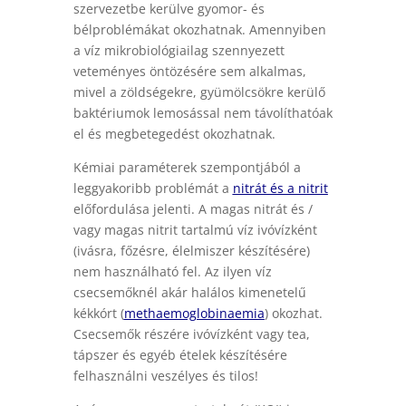
szervezetbe kerülve gyomor- és
bélproblémákat okozhatnak. Amennyiben
a víz mikrobiológiailag szennyezett
veteményes öntözésére sem alkalmas,
mivel a zöldségekre, gyümölcsökre kerülő
baktériumok lemosással nem távolíthatóak
el és megbetegedést okozhatnak.
Kémiai paraméterek szempontjából a
leggyakoribb problémát a
nitrát és a nitrit
előfordulása jelenti. A magas nitrát és /
vagy magas nitrit tartalmú víz ivóvízként
(ivásra, főzésre, élelmiszer készítésére)
nem használható fel. Az ilyen víz
csecsemőknél akár halálos kimenetelű
kékkórt (
methaemoglobinaemia
) okozhat.
Csecsemők részére ivóvízként vagy tea,
tápszer és egyéb ételek készítésére
felhasználni veszélyes és tilos!