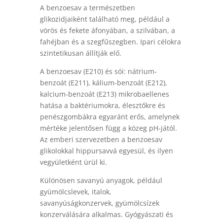
A benzoesav a természetben
glikozidjaiként található meg, például a
vörös és fekete áfonyában, a szilvában, a
fahéjban és a szegfűszegben. Ipari célokra
szintetikusan állítják elő.
A benzoesav (E210) és sói: nátrium-
benzoát (E211), kálium-benzoát (E212),
kalcium-benzoát (E213) mikrobaellenes
hatása a baktériumokra, élesztőkre és
penészgombákra egyaránt erős, amelynek
mértéke jelentősen függ a közeg pH-jától.
Az emberi szervezetben a benzoesav
glikolokkal hippursavvá egyesül, és ilyen
vegyületként ürül ki.
Különösen savanyú anyagok, például
gyümölcslevek, italok,
savanyúságkonzervek, gyümölcsízek
konzerválására alkalmas. Gyógyászati és