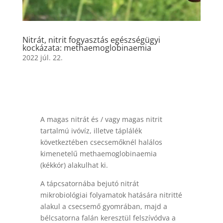
Nitrát, nitrit fogyasztás egészségügyi
kockázata: methaemoglobinaemia
2022 júl. 22.
A magas nitrát és / vagy magas nitrit
tartalmú ivóvíz, illetve táplálék
következtében csecsemőknél halálos
kimenetelű methaemoglobinaemia
(kékkór) alakulhat ki.
A tápcsatornába bejutó nitrát
mikrobiológiai folyamatok hatására nitritté
alakul a csecsemő gyomrában, majd a
bélcsatorna falán keresztül felszívódva a