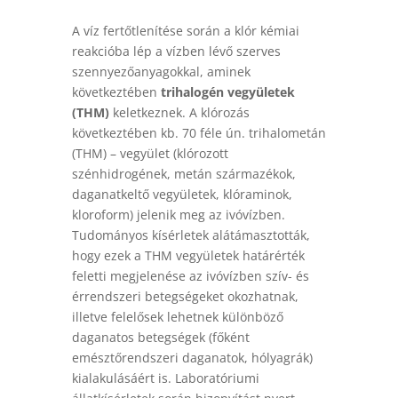
A víz fertőtlenítése során a klór kémiai
reakcióba lép a vízben lévő szerves
szennyezőanyagokkal, aminek
következtében
trihalogén vegyületek
(THM)
keletkeznek. A klórozás
következtében kb. 70 féle ún. trihalometán
(THM) – vegyület (klórozott
szénhidrogének, metán származékok,
daganatkeltő vegyületek, klóraminok,
kloroform) jelenik meg az ivóvízben.
Tudományos kísérletek alátámasztották,
hogy ezek a THM vegyületek határérték
feletti megjelenése az ivóvízben szív- és
érrendszeri betegségeket okozhatnak,
illetve felelősek lehetnek különböző
daganatos betegségek (főként
emésztőrendszeri daganatok, hólyagrák)
kialakulásáért is. Laboratóriumi