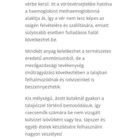
vérbe kerül. Itt a vörösvérsejtekbe hatolva
a haemoglobint methaemoglobinná
alakítja át, így a vér nem lesz képes az
oxigén felvételére és szállítására, emiatt
súlyosabb esetben fulladásos halál
következhet be.
Mindkét anyag keletkezhet a természetes
eredetű ammóniumból, de a
mezőgazdasági tevékenység
(műtrágyázás) következtében a talajban
felhalmozódnak és ivóvizeinket is
beszennyezhetik.
Kis mélységű, ásott kutaknál gyakori a
talajvízzel történő bemosódásuk, így
csecsemők számára be nem vizsgált
kútvizet ivóvízként vagy tea, tápszer és
egyéb ételek készítésére felhasználni
nagyon veszélyes!