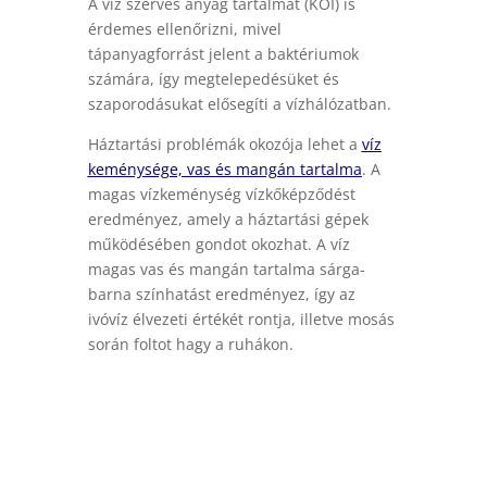
A víz szerves anyag tartalmát (KOI) is
érdemes ellenőrizni, mivel
tápanyagforrást jelent a baktériumok
számára, így megtelepedésüket és
szaporodásukat elősegíti a vízhálózatban.
Háztartási problémák okozója lehet a
víz
keménysége, vas és mangán tartalma
. A
magas vízkeménység vízkőképződést
eredményez, amely a háztartási gépek
működésében gondot okozhat. A víz
magas vas és mangán tartalma sárga-
barna színhatást eredményez, így az
ivóvíz élvezeti értékét rontja, illetve mosás
során foltot hagy a ruhákon.