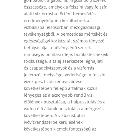
gombaölő-, algaölő, ill. rágcsálóölő szerek
összessége, amelyek a felszíni vagy felszín
alatti vízforrásba történt bemosódás
eredményeképpen kerülhetnek a
vízbázisba, elsősorban mezőgazdasági
tevékenységből. A bemosódás mértékét és
egészségügyi kockázatát számos tényező
befolyásolja: a növényvédő szerek
minősége, bomlási ideje, bomlástermékeik
toxikussága, a talaj szerkezete, éghajlati
és csapadékviszonyok és a vízforrás
jellemzői, mélysége, védettsége. A felszíni
vizek peszticidszennyeződése
következtében fellépő ártalmak közül
lényeges az alacsonyabb rendű vízi
élőlények pusztulása, a halpusztulás és a
vadon élő állatok pusztulása a mérgezés
következtében. A vízbázisból az
ivóvízrendszerbe kerülésének
következtében kiemelt fontosságú az