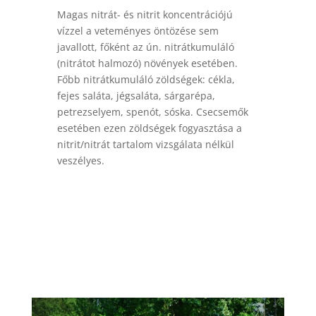
Magas nitrát- és nitrit koncentrációjú
vízzel a veteményes öntözése sem
javallott, főként az ún. nitrátkumuláló
(nitrátot halmozó) növények esetében.
Főbb nitrátkumuláló zöldségek: cékla,
fejes saláta, jégsaláta, sárgarépa,
petrezselyem, spenót, sóska. Csecsemők
esetében ezen zöldségek fogyasztása a
nitrit/nitrát tartalom vizsgálata nélkül
veszélyes.