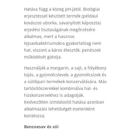
Hatása függ a közeg pH-jától. Biológiai
erjesztéssel készített termék (például
kovászos uborka, savanyított káposzta)
erjedési tisztaságának megőrzésére
alkalmas, mert a hasznos
tejsavbaktériumokra gyakorlatilag nem
hat, viszont a káros élesztők, penészek
működését gátolja.
Használják a margarin, a sajt, a folyékony
tojás, a gyümölcslevek, a gyümölcsízek és
a sütőipari termékek konzerválására. Más
tartósítószerekkel kombinálva hal- és
húskonzervekhez is adagolják.
Kedvezőtlen ízmódosító hatása azonban
alkalmazási lehetőségét esetenként
korlátozza.
Benzoesav és sói